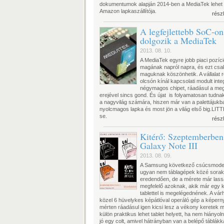
dokumentumok alapján 2014-ben a MediaTek lehet
Amazon lapkaszállítója.
rész
A legfejlettebb SoC-on
dolgozik a MediaTek
2013. 08. 10.
A MediaTek egyre jobb piaci pozíció
magának napról napra, és ezt csa
maguknak köszönhetik. A vállalat 
olcsón kínál kapcsolati modult inte
négymagos chipet, ráadásul a me
erejével sincs gond. És újat is folyamatosan tudna
a nagyvilág számára, hiszen már van a palettájukb
nyolcmagos lapka és most jön a világ első big.LIT
se.
rész
Kitérő: Szeptemberben
Galaxy Note III
2013. 08. 09.
A Samsung következő csúcsmodel
ugyan nem táblagépek közé sora
eredendően, de a mérete már las
megfelelő azoknak, akik már egy 
tablettel is megelégednének. A vár
közel 6 hüvelykes képátlóval operáló gép a képern
mérten ráadásul igen kicsi lesz a vékony keretek mi
külön praktikus lehet tablet helyett, ha nem hiányol
jó egy colt, amivel hátrányban van a belépő táblákk