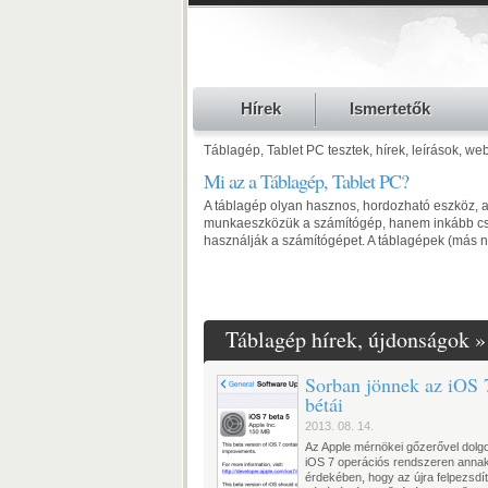
Hírek
Ismertetők
Táblagép, Tablet PC tesztek, hírek, leírások, w
Mi az a Táblagép, Tablet PC?
A táblagép olyan hasznos, hordozható eszköz, 
munkaeszközük a számítógép, hanem inkább csa
használják a számítógépet. A táblagépek (más né
Táblagép hírek, újdonságok »
Sorban jönnek az iOS 
bétái
2013. 08. 14.
Az Apple mérnökei gőzerővel dolg
iOS 7 operációs rendszeren anna
érdekében, hogy az újra felpezsdí