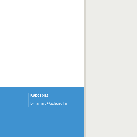
Kapcsolat
E-mail:
info@tablagep.hu