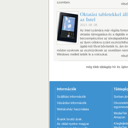
szemben.
rész
Oktatási tabletekkel áll
az Intel
2013. 08. 08.
Az Intel számára már régóta fonto
oktatás támogatása és a digitális
becsempészése az iskolapadokba
az ilyen célokra szánt eszközfelho
újabb két fővel bővítették ki, ám é
módon ezeknek az eszközöknek az esetében nem
Windows mellett tették le a voksukat.
rész
még több táblagép hír és újdo
Információk
Táblagép
Szállítási információk
Sorban jö
Vásárlási információk
Okostelef
egyenesen
Webáruház használata
MediaTek 
Amazon
Áraink bruttó árak.
A legfejle
Az oldal nyelve magyar
MediaTek