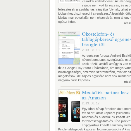
vásárlók érdeklődését. Az első fo
sajnos nem volt túl rózsás, és azó
fejlesztések a szolidaritás irányába folynak, tehát 
jobban kezd színesedni a rendszer. A legújabb, ötöd
kiadás már egyáltalán nem olyan sivár, mint ahogy
egész indult.
rész
Okostelefon- és
táblagépkereső egyene
Google-től
2013. 08. 13.
Az egészen furcsa, Android Eszk
néven bemutatott szolgáltatás csa
azok közül, amiből amúgy is van 
tíz a Google Play Store kínálatában, ám mégis van
különlegességei, ami miatt szerethetőbb, mint az al
megoldások, de sajnos egyelőre nem sok mindenr
vagyunk vele képesek.
rész
MediaTek partner lesz 
az Amazon
2013. 08. 12.
Egy kínai hírlap érdekes dokume
tett szert, amik kapcsot jelentenek
Amazon és a MediaTek között. Az 
tartalomszolgáltató és Kína piacve
chipgyártója között a viszony vélh
Kindle táblagépek kapcsán fog megerősödni. A kisz