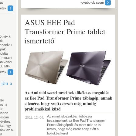
 az
tovább olvasom
letek
ASUS EEE Pad
Transformer Prime tablet
t vív ki
ismertető
kis
rendkívül
gráló
goldás
k mutatni
an valódi
TLE MP-
letek
 jön a
Az Android szerelmeseinek tökéletes megoldás
az Eee Pad Transformer Prime táblagép, annak
lje
ellenére, hogy szoftveresen még mindig
kozna
problémákkal küzd
san
kisebb
Az elmúlt időszakban többször
hatóan
2011. 12. 04.
beszámoltunk az Eee Pad Transformer
yőjéhez
Prime táblagépről, és most már az is
att, így
biztos, hogy még karácsony előtt a
nánk az a
boltokba kerül
al