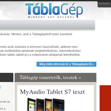
Keresés:
ebáruház. Minden, amit a Táblagépekről tudni szeretnél.
amely azok számára is könnyen használható, akiknek nem
k multimédiás tartalmak megtekintéséhez, internetezéshez
ven tablet, tablet pc) a notebookok utódjainak tekinthetőek.
Még több információ a Táblagépekről »
Táblagép ismertetők, tesztek »
7
MyAudio Tablet S7 teszt
oznak az
k
tse a