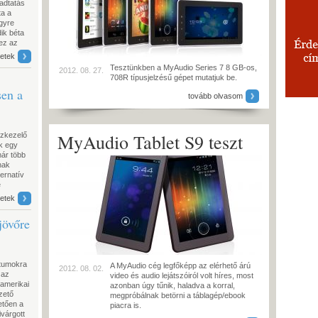
gadtatás
ta a
egyre
ik béta
 ez az
letek
Tesztünkben a MyAudio Series 7 8 GB-os,
2012. 08. 27.
708R típusjelzésű gépet mutatjuk be.
sen a
tovább olvasom
MyAudio Tablet S9 teszt
özkezelő
k egy
már több
nak
ternatív
e
letek
jövőre
ntumokra
A MyAudio cég legfőképp az elérhető árú
2012. 08. 02.
 az
video és audio lejátszóiról volt híres, most
amerikai
azonban úgy tűnik, haladva a korral,
zető
megpróbálnak betörni a táblagép/ebook
etően a
piacra is.
ivárgott