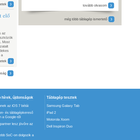
letek
tovább olvasom
t elő
még több táblagép ismertető
s az
 eszközök
. Most
zatalt
rdekes
 a
letek
nság
 hírek, újdonságok
Táblagép tesztek
nnek az iOS 7 bétái
Samsung Galaxy Tab
on- és táblagépkereső
iPad 2
 a Google-től
Motorola Xoom
partner lesz jövőre az
Dell Inspiron Duo
ttebb SoC-on dolgozik a