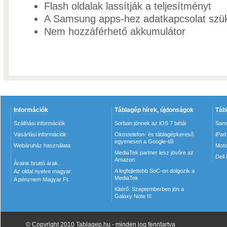
Flash oldalak lassítják a teljesítményt
A Samsung apps-hez adatkapcsolat szü
Nem hozzáférhető akkumulátor
Információk
Táblagép hírek, újdonságok
Táb
Szállítási információk
Sorban jönnek az iOS 7 bétái
Sam
Vásárlási információk
Okostelefon- és táblagépkereső
iPad
egyenesen a Google-től
Webáruház használata
Moto
MediaTek partner lesz jövőre az
Dell
Amazon
Áraink bruttó árak.
A legfejlettebb SoC-on dolgozik a
Az oldal nyelve magyar
MediaTek
A pénznem Magyar Ft.
Kitérő: Szeptemberben jön a
Galaxy Note III
© Copyright 2010 Tablagep.hu - minden jog fenntartva