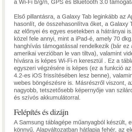
a Wi-Fi b/g/n, GPS és Bluetooth 3.0 támogatá
Első pillantásra, a Galaxy Tab leginkább az A
hasonlít, de összehasonlítva őket, a Galax
az előnyei és egyes esetekben a hátrányai is
közel fele annyi, mint a iPad-é, amely 70 dk
hanghívás támogatással rendelkezik (bár ez 
amerikai verzióban le van tiltva), valamint vi
hívásra is képes Wi-Fi-n keresztül . Ez a táb
egyszeri végzésére is képes (ez a funkció a
4.2-es iOS frissítésében lesz benne), valami
webes böngészésre is. Másrészről viszont, a
nagyobb, tetszetősebb képernyője van szilár
és szívós akkumulátorral.
Felépítés és dizájn
A Samsung táblagépe műanyagból készült, ez
könnyű. Alapváltozatban hátlapja fehér, az el