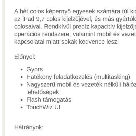
A hét colos képernyő egyesek számára túl ki
az iPad 9,7 colos kijelzőjével, és más gyártó
colosaival. Rendkívül precíz kapacitív kijelzőj
operációs rendszere, valamint mobil és vezeté
kapcsolatai miatt sokak kedvence lesz.
Előnyei:
Gyors
Hatékony feladatkezelés (multitasking)
Nagyszerű mobil és vezeték nélküli hálóz
lehetőségek
Flash támogatás
TouchWiz UI
Hátrányok: