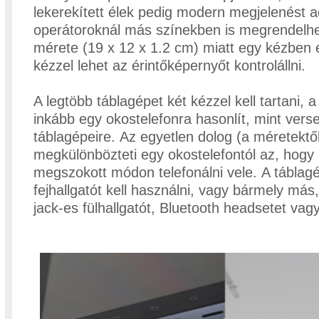
lekerekített élek pedig modern megjelenést 
operátoroknál más színekben is megrendelhe
mérete (19 x 12 x 1.2 cm) miatt egy kézben e
kézzel lehet az érintőképernyőt kontrolállni.
A legtöbb táblagépet két kézzel kell tartani, 
inkább egy okostelefonra hasonlít, mint vers
táblagépeire. Az egyetlen dolog (a méretektől
megkülönbözteti egy okostelefontól az, hogy
megszokott módon telefonálni vele. A táblag
fejhallgatót kell használni, vagy bármely má
jack-es fülhallgatót, Bluetooth headsetet vagy