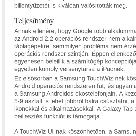
billentyűzetét is kiválóan valósították meg.
Teljesítmény
Annak ellenére, hogy Google több alkalomma
az Android 2.2 operációs rendszer nem alka
táblagépekre, semmilyen probléma nem érzé
operációs rendszer szintjén. Éppen ellenkező
egyenesen beleillik a számítógép koncepciój
egyetlen komoly versenytársa a iPadnek.
Ez elsősorban a Samsung TouchWiz-nek kös
Android operációs rendszeren fut, és ugyan a
a Samsung Androidos okostelefonjain. A ke
5-9 asztalt is lehet jobbról balra csúsztatni, 
ikonokkal és alkalmazásokkal. A Galaxy Tab
beillesztés funkciót is támogatja.
A TouchWiz UI-nak köszönhetően, a Samsung