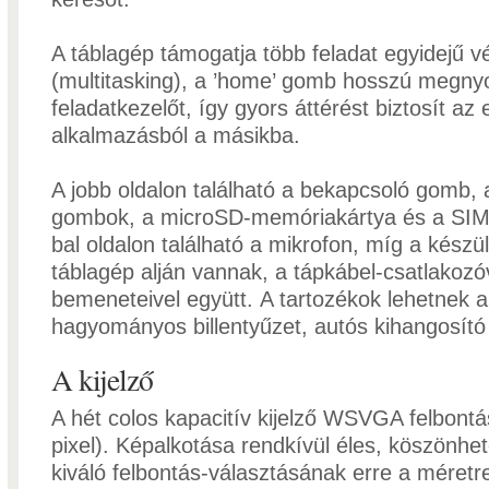
A táblagép támogatja több feladat egyidejű v
(multitasking), a ’home’ gomb hosszú megnyo
feladatkezelőt, így gyors áttérést biztosít az 
alkalmazásból a másikba.
A jobb oldalon található a bekapcsoló gomb,
gombok, a microSD-memóriakártya és a SIM
bal oldalon található a mikrofon, míg a készü
táblagép alján vannak, a tápkábel-csatlakozó
bemeneteivel együtt. A tartozékok lehetnek 
hagyományos billentyűzet, autós kihangosító
A kijelző
A hét colos kapacitív kijelző WSVGA felbont
pixel). Képalkotása rendkívül éles, köszönh
kiváló felbontás-választásának erre a méretr