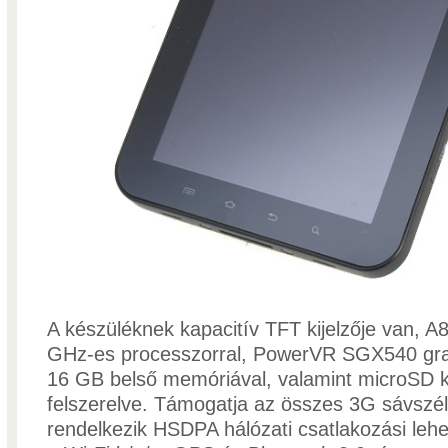
A készüléknek kapacitív TFT kijelzője van, 
GHz-es processzorral, PowerVR SGX540 grafi
16 GB belső memóriával, valamint microSD k
felszerelve. Támogatja az összes 3G sávszé
rendelkezik HSDPA hálózati csatlakozási lehe