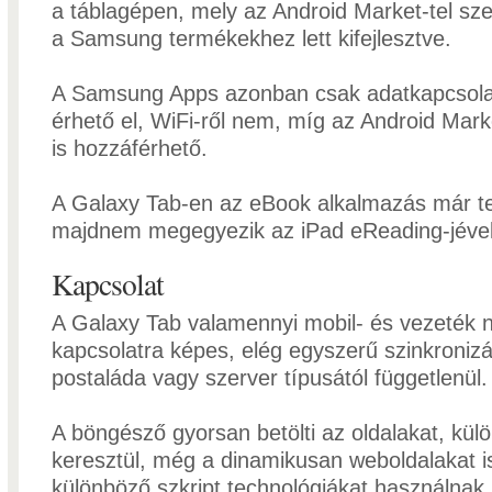
a táblagépen, mely az Android Market-tel sze
a Samsung termékekhez lett kifejlesztve.
A Samsung Apps azonban csak adatkapcsolat
érhető el, WiFi-ről nem, míg az Android Mar
is hozzáférhető.
A Galaxy Tab-en az eBook alkalmazás már te
majdnem megegyezik az iPad eReading-jével
Kapcsolat
A Galaxy Tab valamennyi mobil- és vezeték né
kapcsolatra képes, elég egyszerű szinkronizál
postaláda vagy szerver típusától függetlenül
A böngésző gyorsan betölti az oldalakat, kül
keresztül, még a dinamikusan weboldalakat i
különböző szkript technológiákat használna