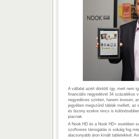
A vállalat azért döntött így, mert nem i
financiális negyedévet 34 százalékos v
negyedéves szinten, hanem évesen, am
jegyében megszűnő táblák mellett, az 
és bizony ezekre nincs is különösebben
piacnak.
A Nook HD és a Nook HD+ esetében sem 
szoftveres támogatás is sokáig fog még
alacsonyabb áron kínált tabletekkel. 