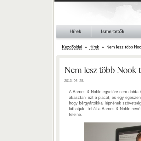
Hírek
Ismertetők
Kezdőoldal
»
Hírek
»
Nem lesz több Noo
Nem lesz több Nook t
2013. 06. 28.
A Barnes & Noble egyelőre nem dobta b
akasztani ezt a piacot, és egy egészen
hogy bérgyártókkal lépnének szövetség
láthatjuk. Tehát a Barnes & Noble nevé
felelne.