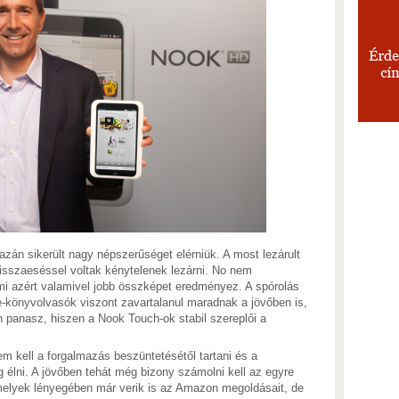
gazán sikerült nagy népszerűséget elérniük. A most lezárult
isszaeséssel voltak kénytelenek lezárni. No nem
i azért valamivel jobb összképet eredményez. A spórolás
e-könyvolvasók viszont zavartalanul maradnak a jövőben is,
 panasz, hiszen a Nook Touch-ok stabil szereplői a
kell a forgalmazás beszüntetésétől tartani és a
 élni. A jövőben tehát még bizony számolni kell az egyre
Amelyek lényegében már verik is az Amazon megoldásait, de