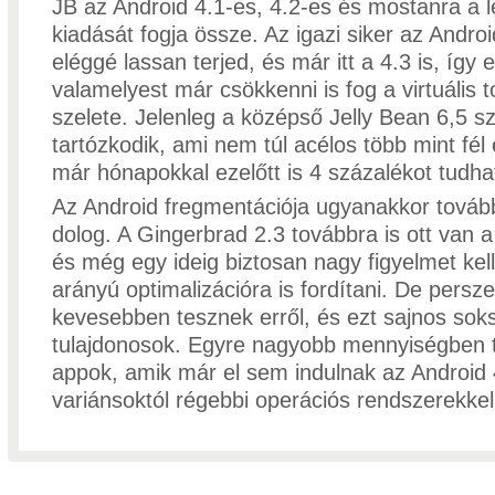
JB az Android 4.1-es, 4.2-es és mostanra a l
kiadását fogja össze. Az igazi siker az Andro
eléggé lassan terjed, és már itt a 4.3 is, így 
valamelyest már csökkenni is fog a virtuális to
szelete. Jelenleg a középső Jelly Bean 6,5 s
tartózkodik, ami nem túl acélos több mint fél
már hónapokkal ezelőtt is 4 százalékot tudh
Az Android fregmentációja ugyanakkor tová
dolog. A Gingerbrad 2.3 továbbra is ott van 
és még egy ideig biztosan nagy figyelmet kell
arányú optimalizációra is fordítani. De persz
kevesebben tesznek erről, és ezt sajnos soks
tulajdonosok. Egyre nagyobb mennyiségben 
appok, amik már el sem indulnak az Android 
variánsoktól régebbi operációs rendszerekkel