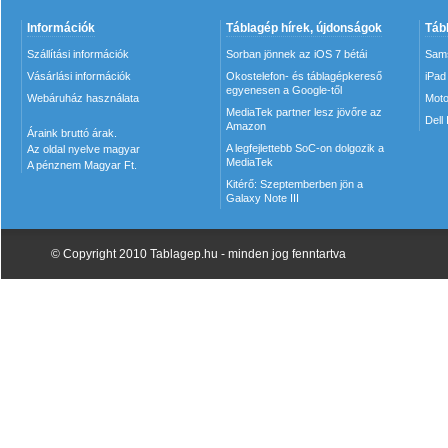
Információk
Táblagép hírek, újdonságok
Táb
Szállítási információk
Sorban jönnek az iOS 7 bétái
Sam
Vásárlási információk
Okostelefon- és táblagépkereső
iPad
egyenesen a Google-től
Webáruház használata
Moto
MediaTek partner lesz jövőre az
Dell
Amazon
Áraink bruttó árak.
A legfejlettebb SoC-on dolgozik a
Az oldal nyelve magyar
MediaTek
A pénznem Magyar Ft.
Kitérő: Szeptemberben jön a
Galaxy Note III
© Copyright 2010 Tablagep.hu - minden jog fenntartva