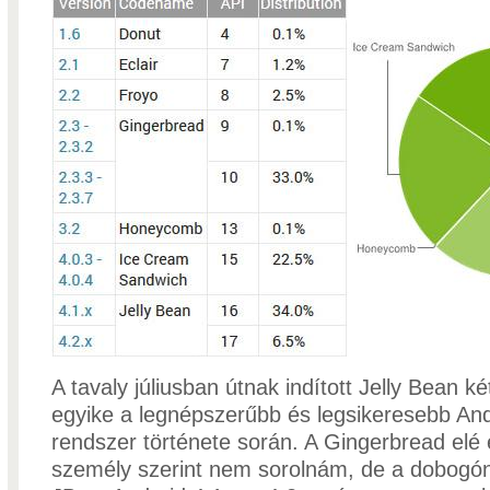
A tavaly júliusban útnak indított Jelly Bean k
egyike a legnépszerűbb és legsikeresebb An
rendszer története során. A Gingerbread elé
személy szerint nem sorolnám, de a dobogón 